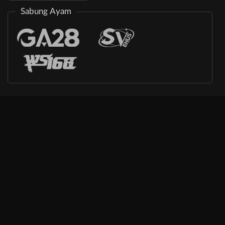
Sabung Ayam