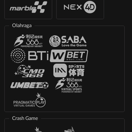
Olahraga
Crash Game