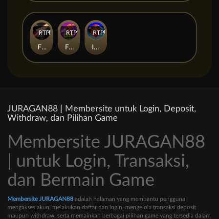
RTP
95%
RTP
80%
RTP
83%
FlyX
FlyX Cash Turbo
Incredible Balloon Machine
JURAGAN88 | Membersite untuk Login, Deposit,
Withdraw, dan Pilihan Game
Membersite JURAGAN88
| untuk Login, Transaksi,
dan Bermain Game
Membersite JURAGAN88
adalah halaman yang membantu pengguna
mengakses akun, melakukan daftar dan login, mengelola transaksi deposit
maupun withdraw, serta memainkan berbagai pilihan game yang tersedia dalam