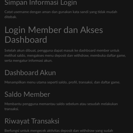
Simpan Informasi Login
Catat username dengan aman dan gunakan kata sandi yang tidak mudah
ditebak.
Login Member dan Akses
Dashboard
Setelah akun dibuat, pengguna dapat masuk ke dashboard member untuk
melihat saldo, mengakses menu deposit dan withdraw, membuka daftar game,
serta mengatur informasi akun.
Dashboard Akun
Menampilkan menu utama seperti saldo, profil, transaksi, dan daftar game.
Saldo Member
Membantu pengguna memantau saldo sebelum atau sesudah melakukan
transaksi.
Riwayat Transaksi
Berfungsi untuk mengecek aktivitas deposit dan withdraw yang sudah