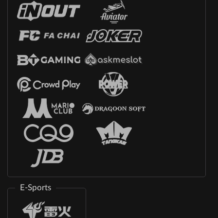
E-Sports