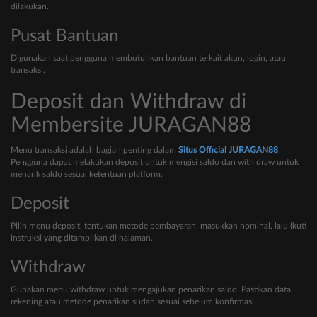
dilakukan.
Pusat Bantuan
Digunakan saat pengguna membutuhkan bantuan terkait akun, login, atau
transaksi.
Deposit dan Withdraw di
Membersite JURAGAN88
Menu transaksi adalah bagian penting dalam
Situs Official JURAGAN88
.
Pengguna dapat melakukan deposit untuk mengisi saldo dan with draw untuk
menarik saldo sesuai ketentuan platform.
Deposit
Pilih menu deposit, tentukan metode pembayaran, masukkan nominal, lalu ikuti
instruksi yang ditampilkan di halaman.
Withdraw
Gunakan menu withdraw untuk mengajukan penarikan saldo. Pastikan data
rekening atau metode penarikan sudah sesuai sebelum konfirmasi.