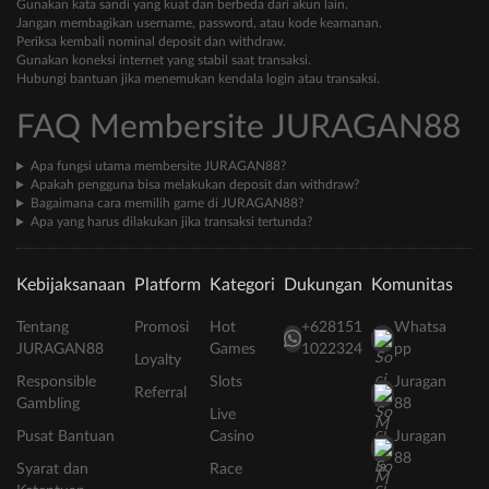
Gunakan kata sandi yang kuat dan berbeda dari akun lain.
Jangan membagikan username, password, atau kode keamanan.
Periksa kembali nominal deposit dan withdraw.
Gunakan koneksi internet yang stabil saat transaksi.
Hubungi bantuan jika menemukan kendala login atau transaksi.
FAQ Membersite JURAGAN88
Apa fungsi utama membersite JURAGAN88?
Apakah pengguna bisa melakukan deposit dan withdraw?
Bagaimana cara memilih game di JURAGAN88?
Apa yang harus dilakukan jika transaksi tertunda?
Kebijaksanaan
Platform
Kategori
Dukungan
Komunitas
Tentang
Promosi
Hot
+628151
Whatsa
JURAGAN88
Games
1022324
pp
Loyalty
Responsible
Slots
Juragan
Referral
Gambling
88
Live
Pusat Bantuan
Casino
Juragan
88
Syarat dan
Race