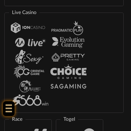
Live Casino
Tap Me!
Race
Togel