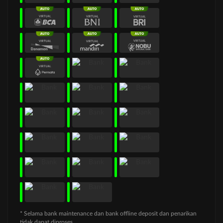
* Selama bank maintenance dan bank offline deposit dan penarikan
tidak dapat diproses