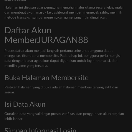
Halaman ini disusun agar pengguna memahami alur utama secara jelas: mulai
dari membuat akun, masuk ke dashboard member, mengecek saldo, memilih
metode transaksi, sampai menemukan game yang ingin dimainkan.
Daftar Akun
Member
JURAGAN88
Proses daftar akun menjadi langkah pertama sebelum pengguna dapat
mengakses fitur utama membersite. Pada tahap ini, pengguna perlu mengisi
data dengan benar agar akun dapat digunakan untuk login, transaksi, dan
memilih game yang tersedia.
Buka Halaman Membersite
Pastikan halaman yang dibuka adalah halaman membersite yang aktif dan
sesuai.
Isi Data Akun
Gunakan data yang valid agar proses verifikasi dan penggunaan akun berjalan
lebih lancar.
Simpan Informasi Login