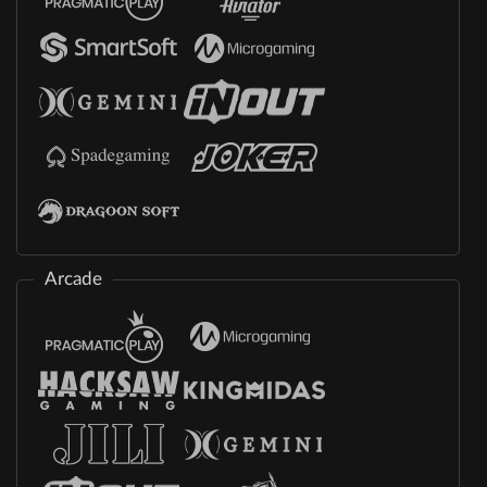
Arcade