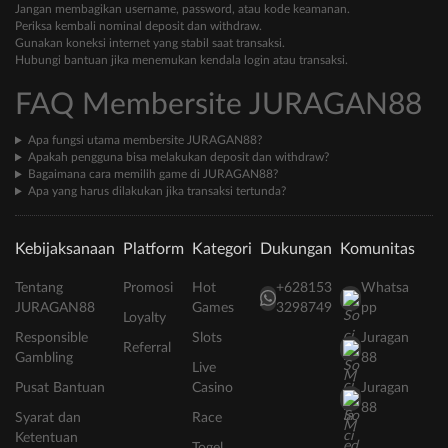
Jangan membagikan username, password, atau kode keamanan.
Periksa kembali nominal deposit dan withdraw.
Gunakan koneksi internet yang stabil saat transaksi.
Hubungi bantuan jika menemukan kendala login atau transaksi.
FAQ Membersite JURAGAN88
Apa fungsi utama membersite JURAGAN88?
Apakah pengguna bisa melakukan deposit dan withdraw?
Bagaimana cara memilih game di JURAGAN88?
Apa yang harus dilakukan jika transaksi tertunda?
Kebijaksanaan
Platform
Kategori
Dukungan
Komunitas
Tentang
Promosi
Hot
+628153
Whatsa
JURAGAN88
Games
3298749
pp
Loyalty
Responsible
Slots
Juragan
Referral
Gambling
88
Live
Pusat Bantuan
Casino
Juragan
88
Syarat dan
Race
Ketentuan