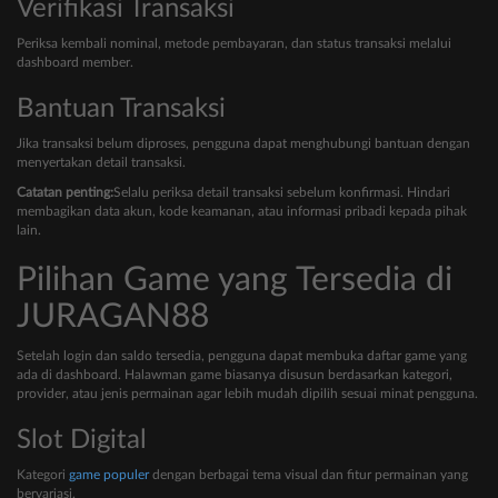
Verifikasi Transaksi
Periksa kembali nominal, metode pembayaran, dan status transaksi melalui
dashboard member.
Bantuan Transaksi
Jika transaksi belum diproses, pengguna dapat menghubungi bantuan dengan
menyertakan detail transaksi.
Catatan penting:
Selalu periksa detail transaksi sebelum konfirmasi. Hindari
membagikan data akun, kode keamanan, atau informasi pribadi kepada pihak
lain.
Pilihan Game yang Tersedia di
JURAGAN88
Setelah login dan saldo tersedia, pengguna dapat membuka daftar game yang
ada di dashboard. Halawman game biasanya disusun berdasarkan kategori,
provider, atau jenis permainan agar lebih mudah dipilih sesuai minat pengguna.
Slot Digital
Kategori
game populer
dengan berbagai tema visual dan fitur permainan yang
bervariasi.