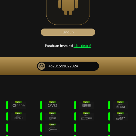
Unduh
klik disini!
Panduan instalasi
+6281511022324