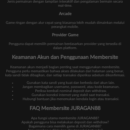
Jenis permainan dengan tampilan interaktif dan pengalaman bermain secara
real-time.
Arcade
Game ringan dengan alur cepat yang biasanya lebih mudah dimainkan melalui
perangkat mobile.
Provider Game
Pengguna dapat memilih permainan berdasarkan provider yang tersedia di
dalam platform.
Keamanan Akun dan Penggunaan Membersite
Keamanan akun menjadi bagian penting saat menggunakan membersite.
Pengguna perlu memastikan bahwa akses dilakukan dari halaman yang benar,
kata sandi tidak dibagikan, dan setiap transaksi diperiksa sebelum dikonfirmasi.
Gunakan kata sandi yang kuat dan berbeda dari akun lain.
Jangan membagikan username, password, atau kode keamanan.
Periksa kembali nominal deposit dan withdraw.
Gunakan koneksi internet yang stabil saat transaksi.
Hubungi bantuan jika menemukan kendala login atau transaksi.
FAQ Membersite JURAGAN88
Apa fungsi utama membersite JURAGAN88?
Apakah pengguna bisa melakukan deposit dan withdraw?
Bagaimana cara memilih game di JURAGAN88?