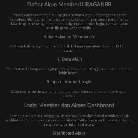
Daftar Akun Member
JURAGAN88
Proses daftar akun menjadi langkah pertama sebelum pengguna dapat
mengakses fitur utama membersite. Pada tahap ini, pengguna perlu mengisi
data dengan benar agar akun dapat digunakan untuk login, transaksi, dan
memilih game yang tersedia.
Buka Halaman Membersite
Pastikan halaman yang dibuka adalah halaman membersite yang aktif dan
sesuai.
Isi Data Akun
Gunakan data yang valid agar proses verifikasi dan penggunaan akun berjalan
lebih lancar.
Simpan Informasi Login
Catat username dengan aman dan gunakan kata sandi yang tidak mudah
ditebak.
Login Member dan Akses Dashboard
Setelah akun dibuat, pengguna dapat masuk ke dashboard member untuk
melihat saldo, mengakses menu deposit dan withdraw, membuka daftar game,
serta mengatur informasi akun.
Dashboard Akun