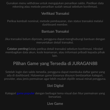
Gunakan menu withdraw untuk mengajukan penarikan saldo. Pastikan data
rekening atau metode penarikan sudah sesuai sebelum konfirmasi.
Verifikasi Transaksi
Periksa kembali nominal, metode pembayaran, dan status transaksi melalui
dashboard member.
Bantuan Transaksi
Jika transaksi belum diproses, pengguna dapat menghubungi bantuan dengan
menyertakan detail transaksi.
Catatan penting:
Selalu periksa detail transaksi sebelum konfirmasi. Hindari
membagikan data akun, kode keamanan, atau informasi pribadi kepada pihak
lain.
Pilihan Game yang Tersedia di JURAGAN88
Setelah login dan saldo tersedia, pengguna dapat membuka daftar game yang
ada di dashboard. Halawman game biasanya disusun berdasarkan kategori,
provider, atau jenis permainan agar lebih mudah dipilih sesuai minat pengguna.
Slot Digital
Kategori
game populer
dengan berbagai tema visual dan fitur permainan yang
bervariasi.
Live Game