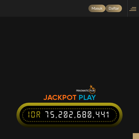
Masuk
Daftar
JACKPOT
PLAY
IDR
75,202,680,441